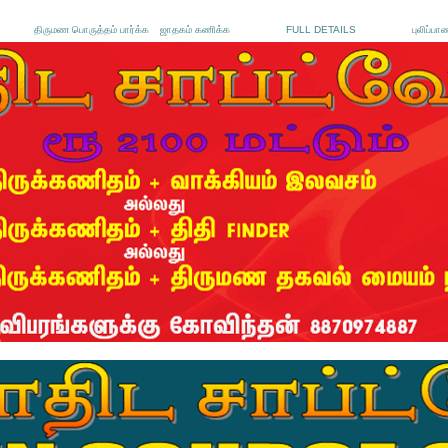
திருமண பொருத்தம் பார்க்க
ஜாதகம் கணிக்க
FULL DETAILS
புலிப்பா