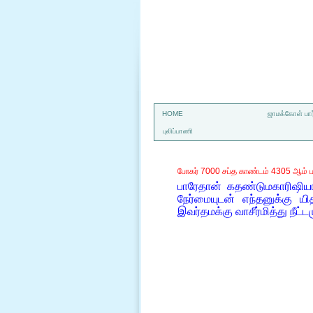
a
HOME
ஜாமக்கோள் பார
புலிப்பாணி
போகர் 7000 சப்த காண்டம் 4305 ஆம் ப
பாரேதான் கதண்டுமகாரிஷியா
நேர்மையுடன் எந்தனுக்கு ய
இவர்தமக்கு வாசீர்மித்து நீட்