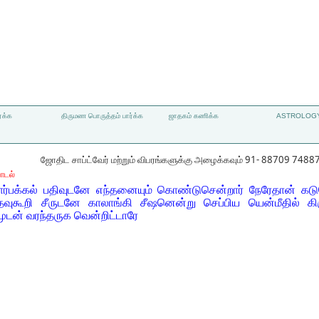
்க்க
திருமண பொருத்தம் பார்க்க
ஜாதகம் கணிக்க
ASTROLOGY
ஜோதிட சாப்ட்வேர் மற்றும் விபரங்களுக்கு அழைக்கவும் 91- 88709 7488
ாடல்
ர்பக்கல் பதிவுடனே எந்தனையும் கொண்டுசென்றார் நேரேதான் கடுவ
ிதவுகூறி சீருடனே காலாங்கி சீஷனென்று செப்பிய யென்மீதில் க
டமுடன் வரந்தருக வென்றிட்டாரே