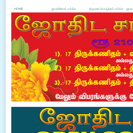
HOME
ஜாமக்கோள் பார்க்க
திருமண பொருத்தம் பார்க்க
ஜாதக