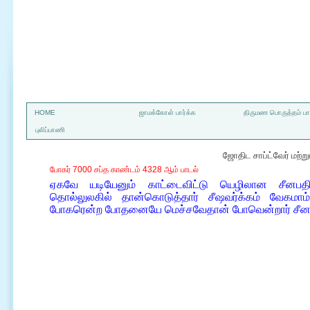
a
HOME
ஜாமக்கோள் பார்க்க
திருமண பொருத்தம் பார
புலிப்பாணி
ஜோதிட சாப்ட்வேர் மற்
போகர் 7000 சப்த காண்டம் 4328 ஆம் பாடல்
ஏகவே யடியேனும் காட்டைவிட்டு யெழிலான சீனபத
தொல்லுலகில் தான்கொடுத்தார் சீஷவர்க்கம் வேகமாம்
போகரென்ற போதனையே மெச்சவேதான் போவென்றார் சீனப