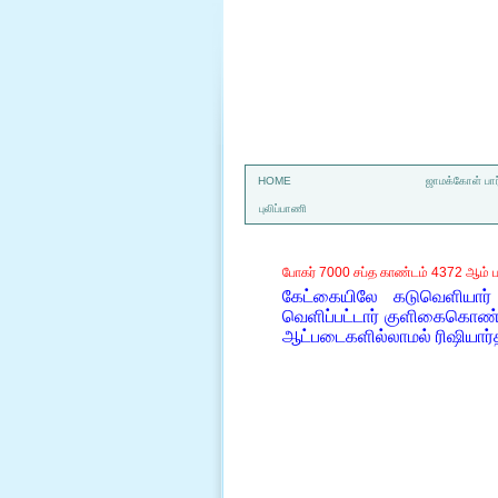
a
HOME
ஜாமக்கோள் பார
புலிப்பாணி
போகர் 7000 சப்த காண்டம் 4372 ஆம் ப
கேட்கையிலே கடுவெளியார்
வெளிப்பட்டார் குளிகைகொண்டு
ஆட்படைகளில்லாமல் ரிஷியா