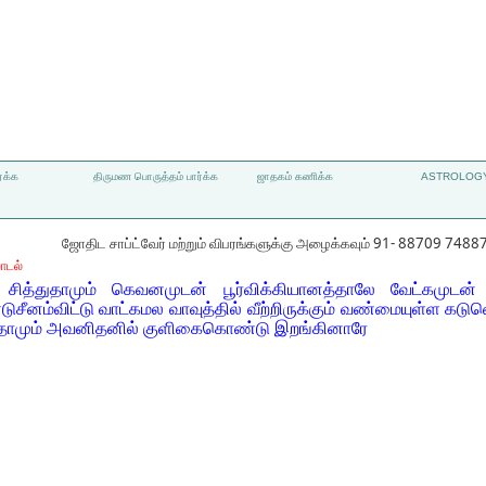
்க்க
திருமண பொருத்தம் பார்க்க
ஜாதகம் கணிக்க
ASTROLOGY
ஜோதிட சாப்ட்வேர் மற்றும் விபரங்களுக்கு அழைக்கவும் 91- 88709 7488
ாடல்
 சித்துதாமும் கெவனமுடன் பூர்விக்கியானத்தாலே வேட்கமுடன்
சீனம்விட்டு வாட்கமல வாவுத்தில் வீற்றிருக்கும் வண்மையுள்ள கடுவெ
ர்தாமும் அவனிதனில் குளிகைகொண்டு இறங்கினாரே