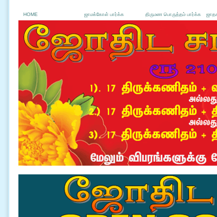
HOME
ஜாமக்கோள் பார்க்க
திருமண பொருத்தம் பார்க்க
ஜாதக