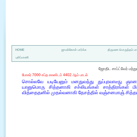
a
HOME
ஜாமக்கோள் பார்க்க
திருமண பொருத்தம் பார
புலிப்பாணி
ஜோதிட சாப்ட்வேர் மற்
போகர் 7000 சப்த காண்டம் 4402 ஆம் பாடல்
சொல்லவே யடியேனும் மனதுவந்து துப்புரவாடீநு ஞான
யானுமொரு சித்தனாகி சச்லியங்கள் சாத்திரங்கள் மி
வித்தைதனில் முதல்வனாகி தேசத்தில் வஞ்சனமாஞ் சித