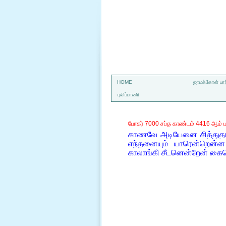
a
HOME
ஜாமக்கோள் பார
புலிப்பாணி
போகர் 7000 சப்த காண்டம் 4416 ஆம் ப
காணவே அடியேனை சித்துதாம
எந்தனையும் யாரென்றென்
காலாங்கி சீடனென்றேன் க