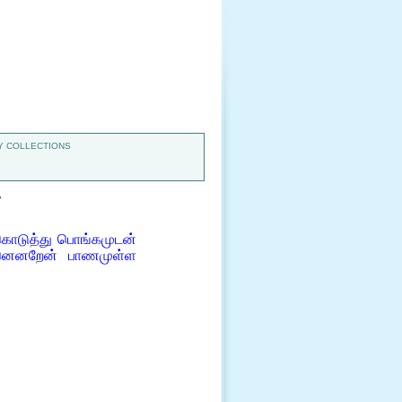
 COLLECTIONS
7
கொடுத்து பொங்கமுடன்
தேனெனறேன் பாணமுள்ள