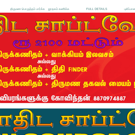
திருமண பொருத்தம் பார்க்க
ஜாதகம் கணிக்க
FULL DETAILS
புலிப்பா