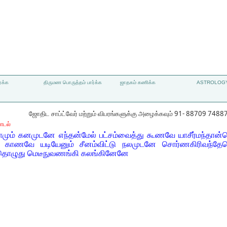
்க்க
திருமண பொருத்தம் பார்க்க
ஜாதகம் கணிக்க
ASTROLOGY
ஜோதிட சாப்ட்வேர் மற்றும் விபரங்களுக்கு அழைக்கவும் 91- 88709 7488
ாடல்
ும் கனமுடனே எந்தன்மேல் பட்சம்வைத்து கூணவே யாசீர்மந்தான்
ன காணவே யடியேனும் சீனம்விட்டு நலமுடனே சொர்ணகிரிவந்
ைதொழுது மெடீநுவணங்கி கலங்கினேனே