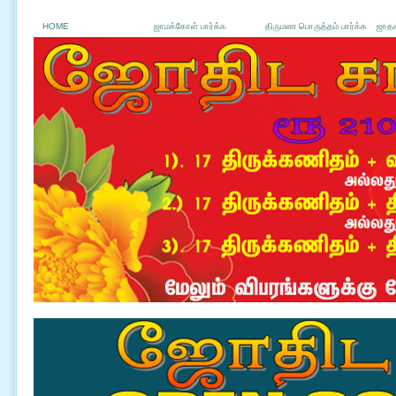
HOME
ஜாமக்கோள் பார்க்க
திருமண பொருத்தம் பார்க்க
ஜாதக