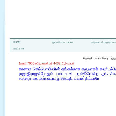
a
HOME
ஜாமக்கோள் பார்க்க
திருமண பொருத்தம் பார
புலிப்பாணி
ஜோதிட சாப்ட்வேர் மற்
போகர் 7000 சப்த காண்டம் 4432 ஆம் பாடல்
காசான செம்பொன்னின் தங்கக்காசு கருவாகக் கண்டல்லோ
ராஜாதிராஜன்போலும் பாசமுடன் பரங்கியென்ற தங்கக்க
தசமாற்றாக மன்னவராஞ் சீனபதி யமைந்திட்டாரே