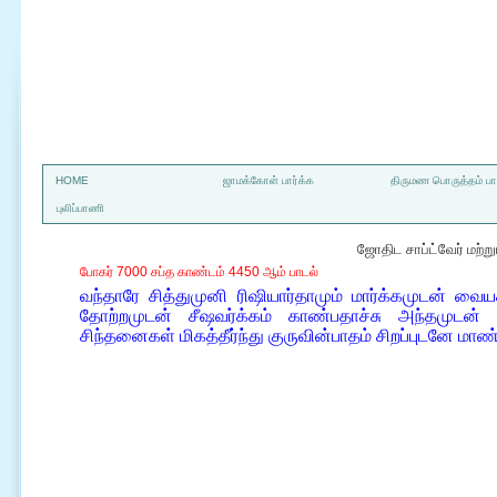
a
HOME
ஜாமக்கோள் பார்க்க
திருமண பொருத்தம் பார
புலிப்பாணி
ஜோதிட சாப்ட்வேர் மற்
போகர் 7000 சப்த காண்டம் 4450 ஆம் பாடல்
வந்தாரே சித்துமுனி ரிஷியார்தாமும் மார்க்கமுடன் 
தோற்றமுடன் சீஷவர்க்கம் காண்பதாச்சு அந்தமுடன் 
சிந்தனைகள் மிகத்தீர்ந்து குருவின்பாதம் சிறப்புடனே மாண