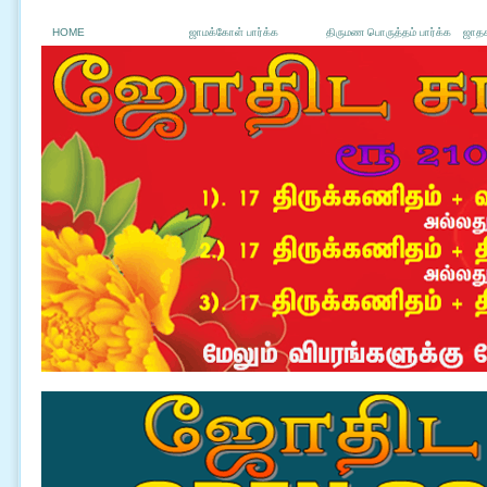
HOME
ஜாமக்கோள் பார்க்க
திருமண பொருத்தம் பார்க்க
ஜாதக