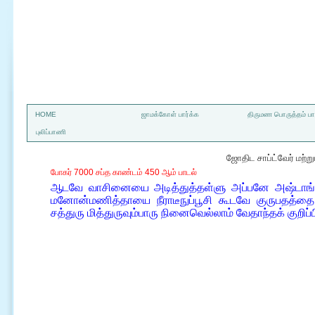
a
HOME
ஜாமக்கோள் பார்க்க
திருமண பொருத்தம் பார
புலிப்பாணி
ஜோதிட சாப்ட்வேர் மற்
போகர் 7000 சப்த காண்டம் 450 ஆம் பாடல்
ஆடவே வாசினையை அடித்துத்தள்ளு அப்பனே அஷ்டாங்கம்
மனோன்மணித்தாயை நீராடீநுப்பூசி கூடவே குருபதத்த
சத்துரு மித்துருவும்பாரு நினைவெல்லாம் வேதாந்தக் குறிப