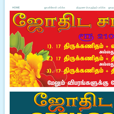
HOME
ஜாமக்கோள் பார்க்க
திருமண பொருத்தம் பார்க்க
ஜாதக