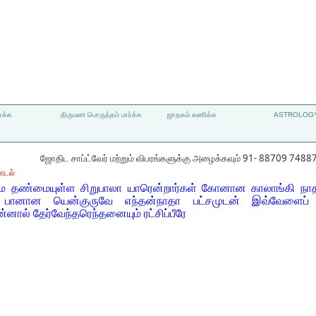
்க்க
திருமண பொருத்தம் பார்க்க
ஜாதகம் கணிக்க
ASTROLOGY
ஜோதிட சாப்ட்வேர் மற்றும் விபரங்களுக்கு அழைக்கவும் 91- 88709 7488
ாடல்
ை தண்மையுள்ள சிறுபாலா யாரென்றார்கள் கோனான காலாங்கி நாத
 பானான யென்குருவே எந்தன்நாதா பட்சமுடன் இவ்வேளைப்
ால் தேர்வேந்தரெந்தனையும் ரட்சிப்பீரே