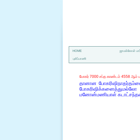
a
HOME
ஜாமக்கோள் பார
புலிப்பாணி
போகர் 7000 சப்த காண்டம் 4558 ஆம் ப
தானான போகரிஷிநாதர்தம்ம
போகரிஷிக்கனைத்துமல்லோ
மனோன்மணியாள் கடாட்சந்தன்ன