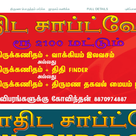
திருமண பொருத்தம் பார்க்க
ஜாதகம் கணிக்க
FULL DETAILS
புலிப்பா