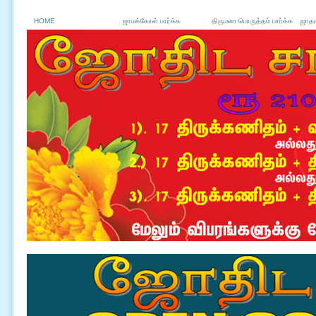
HOME
ஜாமக்கோள் பார்க்க
திருமண பொருத்தம் பார்க்க
ஜாதக