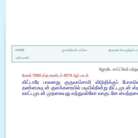
a
HOME
ஜாமக்கோள் பார்க்க
திருமண பொருத்தம் பார
புலிப்பாணி
ஜோதிட சாப்ட்வேர் மற்
போகர் 7000 சப்த காண்டம் 4574 ஆம் பாடல்
விட்டாரே பாலனது குருவாம்சாமி விடுதிக்குப் போகவ
தண்மையுடன் குளக்கரையில் படியில்நின்று திட்டமுடன்
வாட்டமுடன் முதலையது வந்துமல்லோ வாகுடனே மைந்தனைத