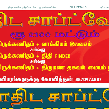
திருமண பொருத்தம் பார்க்க
ஜாதகம் கணிக்க
FULL DETAILS
புலிப்பா