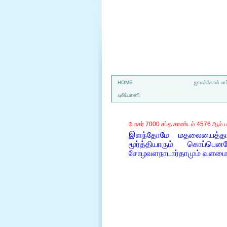
a
HOME
ஜாமக்கோள் பார
புலிப்பாணி
போகர் 7000 சப்த காண்டம் 4576 ஆம் ப
இளந்தோமே மதலையைத்தானெ
மூர்த்தியாரும் கொப்ப
சோழவளநாடார்தாமும் வளமையுட