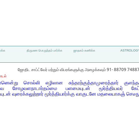
்க்க
திருமண பொருத்தம் பார்க்க
ஜாதகம் கணிக்க
ASTROLOGY
ஜோதிட சாப்ட்வேர் மற்றும் விபரங்களுக்கு அழைக்கவும் 91- 88709 7488
ாடல்
ன்று சொல்லி எழிலான சுந்தரற்குத்தாமுரைத்தார் குளந்
ெனவே சோழவளநாடார்தம்மை பளமையுடன் மூர்த்தியவர் கேட
ன் வுரைக்கலுற்றார் மூர்த்தியார்க்கு வாகுடனே மதலையாகஞ் செடீநு