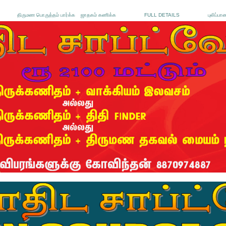
திருமண பொருத்தம் பார்க்க
ஜாதகம் கணிக்க
FULL DETAILS
புலிப்பா