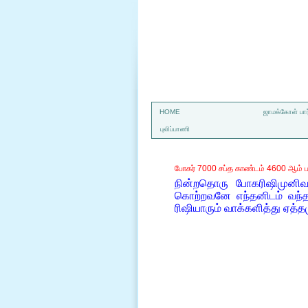
a
HOME
ஜாமக்கோள் பார
புலிப்பாணி
போகர் 7000 சப்த காண்டம் 4600 ஆம் ப
நின்றதொரு போகரிஷிமுனிவர்
கொற்றவனே எந்தனிடம் வந்த
ரிஷியாரும் வாக்களித்து ஏத்த