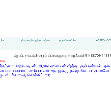
்க்க
திருமண பொருத்தம் பார்க்க
ஜாதகம் கணிக்க
ASTROLOGY
ஜோதிட சாப்ட்வேர் மற்றும் விபரங்களுக்கு அழைக்கவும் 91- 88709 7488
ாடல்
தம்மை நேர்மையுடன் திருவேலரிஷியார்பார்த்து குன்றின்மேல் ஏ
ாயப்பா நன்றான வதிசயங்கள் உந்தனுக்கு நலமுடனே யானுமல்லோ உ
முடன் பச்சமாடீநு சொல்லிட்டாரே