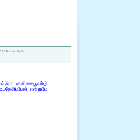
 COLLECTIONS
7
றியல்லோ குளிகைபூண்டு
பதேசிப்பேன் என்றுமே