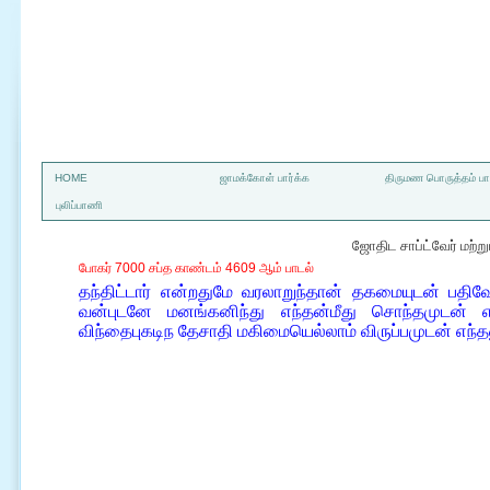
a
HOME
ஜாமக்கோள் பார்க்க
திருமண பொருத்தம் பார
புலிப்பாணி
ஜோதிட சாப்ட்வேர் மற்
போகர் 7000 சப்த காண்டம் 4609 ஆம் பாடல்
தந்திட்டார் என்றதுமே வரலாறுந்தான் தகமையுடன் பதிவே
வன்புடனே மனங்கனிந்து எந்தன்மீது சொந்தமுடன் என
விந்தைபுகடிந தேசாதி மகிமையெல்லாம் விருப்பமுடன் எந்