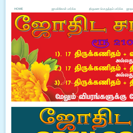
HOME
ஜாமக்கோள் பார்க்க
திருமண பொருத்தம் பார்க்க
ஜாதக