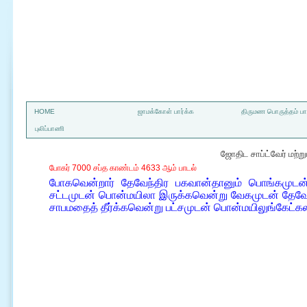
a
HOME
ஜாமக்கோள் பார்க்க
திருமண பொருத்தம் பார
புலிப்பாணி
ஜோதிட சாப்ட்வேர் மற்
போகர் 7000 சப்த காண்டம் 4633 ஆம் பாடல்
போகவென்றார் தேவேந்திர பகவான்தானும் பொங்கமுடன்
சட்டமுடன் பொன்மயிலா இருக்கவென்று வேகமுடன் தேவேந
சாபமதைத் தீர்க்கவென்று பட்சமுடன் பொன்மயிலுங்கேட்க