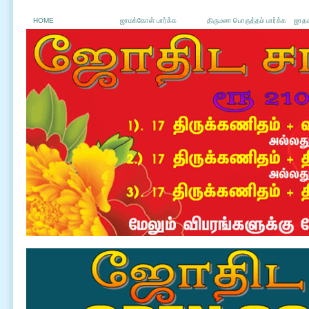
HOME
ஜாமக்கோள் பார்க்க
திருமண பொருத்தம் பார்க்க
ஜாதக