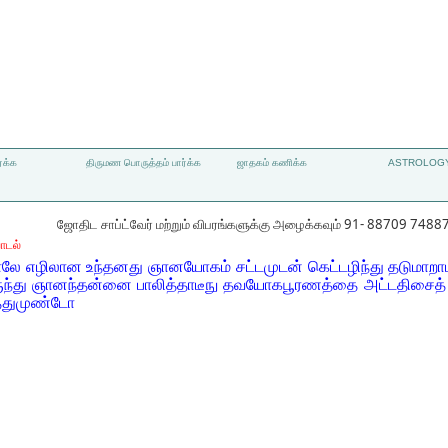
்க்க
திருமண பொருத்தம் பார்க்க
ஜாதகம் கணிக்க
ASTROLOGY
ஜோதிட சாப்ட்வேர் மற்றும் விபரங்களுக்கு அழைக்கவும் 91- 88709 7488
ாடல்
ே எழிலான உந்தனது ஞானயோகம் சட்டமுடன் கெட்டழிந்து தடுமாறாம
ருந்து ஞானந்தன்னை பாலித்தாடீநு தவயோகபூரணத்தை அட்டதிசைத் 
்துமுண்டோ