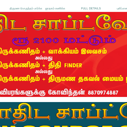
திருமண பொருத்தம் பார்க்க
ஜாதகம் கணிக்க
FULL DETAILS
புலிப்பா