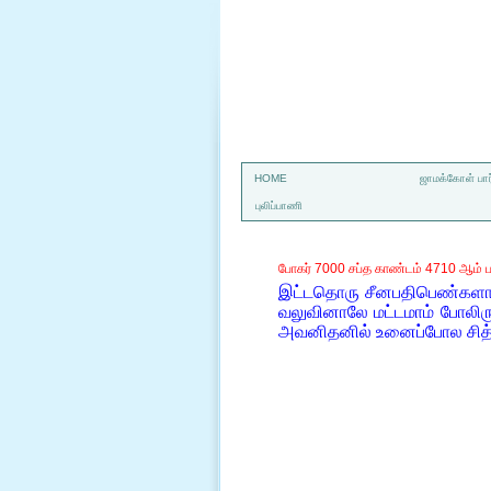
a
HOME
ஜாமக்கோள் பார
புலிப்பாணி
போகர் 7000 சப்த காண்டம் 4710 ஆம் ப
இட்டதொரு சீனபதிபெண்களால
வலுவினாலே மட்டமாம் போலி
அவனிதனில் உனைப்போல சித