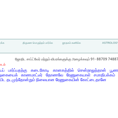
்க்க
திருமண பொருத்தம் பார்க்க
ஜாதகம் கணிக்க
ASTROLOGY
ஜோதிட சாப்ட்வேர் மற்றும் விபரங்களுக்கு அழைக்கவும் 91- 88709 7488
ாடல்
் பார்ப்பதற்கு கடைகோடி கானகத்தில் சென்றாலுந்தான் ப
ுகையைக் காணமாட்டீர் தோணவே ரேணுகையாள் சமாதிபக்கம் து
ியிட தடமுந்தோன்றும் நிலையான ரேணுகையின் கோட்டைதானே