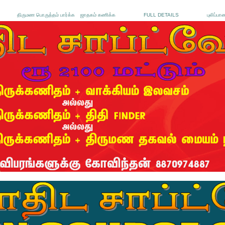
திருமண பொருத்தம் பார்க்க
ஜாதகம் கணிக்க
FULL DETAILS
புலிப்பா