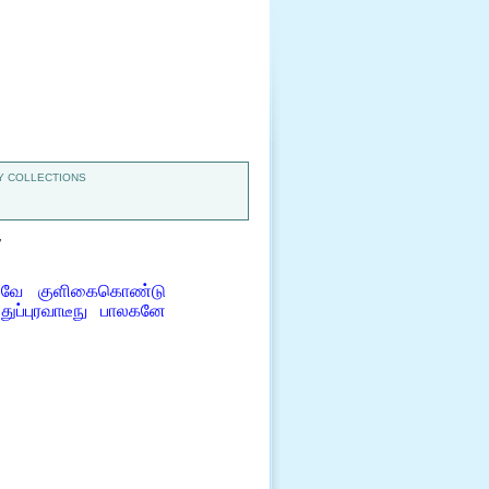
 COLLECTIONS
7
ூணவே குளிகைகொண்டு
ப்புரவாடீநு பாலகனே