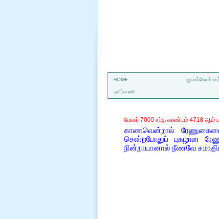
a
HOME
ஜாமக்கோள் பார
புலிப்பாணி
போகர் 7000 சப்த காண்டம் 4718 ஆம் ப
காணவென்றால் ரேணுகையைப
சென்றபோதுப் புகழான ரேண
நின்றாயானால் நீணவே சமாத