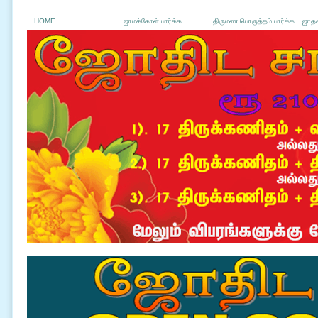
HOME
ஜாமக்கோள் பார்க்க
திருமண பொருத்தம் பார்க்க
ஜாதக