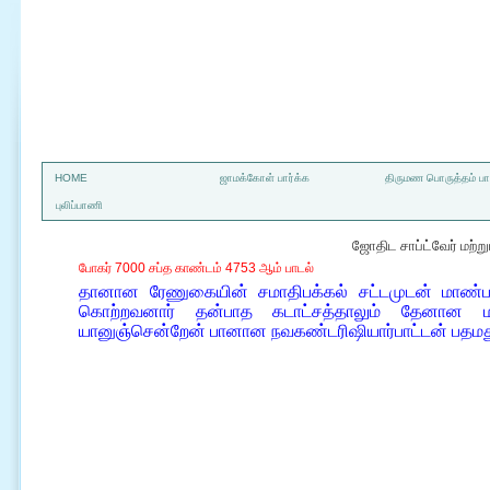
a
HOME
ஜாமக்கோள் பார்க்க
திருமண பொருத்தம் பார
புலிப்பாணி
ஜோதிட சாப்ட்வேர் மற்
போகர் 7000 சப்த காண்டம் 4753 ஆம் பாடல்
தானான ரேணுகையின் சமாதிபக்கல் சட்டமுடன் மாண்
கொற்றவனார் தன்பாத கடாட்சத்தாலும் தேனான மன
யானுஞ்சென்றேன் பானான நவகண்டரிஷியார்பாட்டன் பதமதுவ