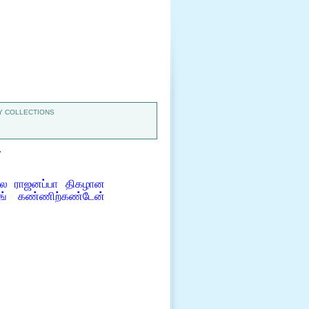
 COLLECTIONS
7
ால ராஜனப்பா திகழான
டங் கண்ணிற்கண்டேன்