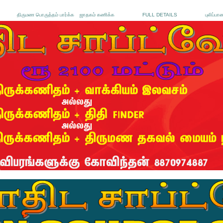
திருமண பொருத்தம் பார்க்க
ஜாதகம் கணிக்க
FULL DETAILS
புலிப்பா