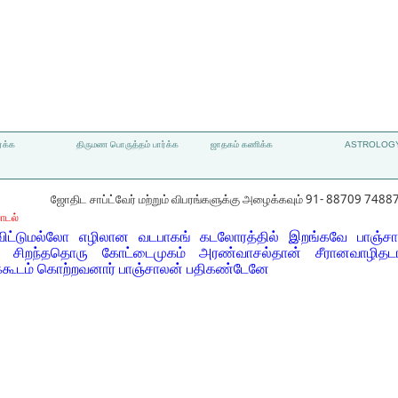
்க்க
திருமண பொருத்தம் பார்க்க
ஜாதகம் கணிக்க
ASTROLOGY
ஜோதிட சாப்ட்வேர் மற்றும் விபரங்களுக்கு அழைக்கவும் 91- 88709 7488
ாடல்
ிட்டுமல்லோ எழிலான வடபாகங் கடலோரத்தில் இறங்கவே பாஞ்ச
ல் சிறந்ததொரு கோட்டைமுகம் அரண்வாசல்தான் சீரானவாழித
ரக்கூடம் கொற்றவனார் பாஞ்சாலன் பதிகண்டேனே