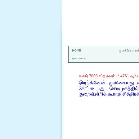
a
HOME
ஜாமக்கோள் பார
புலிப்பாணி
போகர் 7000 சப்த காண்டம் 4761 ஆம் ப
இறங்கினேன் குளிகையது வ
கோட்டையது கெடிமுகத்தி
குறைவின்றிக் கூறாத சித்தி