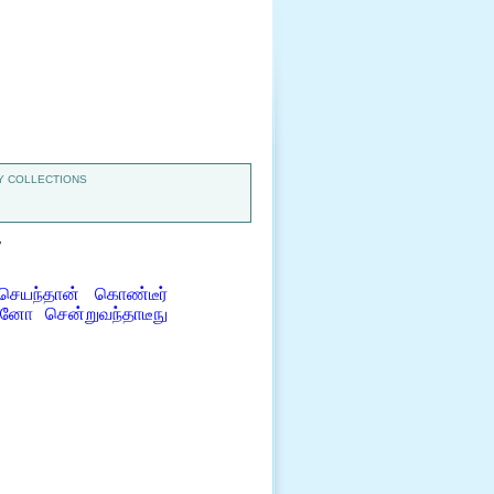
 COLLECTIONS
7
 செயந்தான் கொண்டீர்
னோ சென்றுவந்தாடீநு