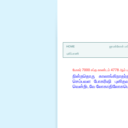
a
HOME
ஜாமக்கோள் பார
புலிப்பாணி
போகர் 7000 சப்த காண்டம் 4778 ஆம் ப
நின்றதொரு காலாங்கிநாதர்
செம்பவள போகரிஷி புனித
வென்றிடவே லோகாதிலோகமெல்லா