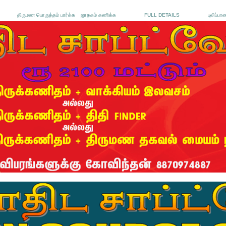
திருமண பொருத்தம் பார்க்க
ஜாதகம் கணிக்க
FULL DETAILS
புலிப்பா