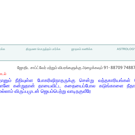
்க்க
திருமண பொருத்தம் பார்க்க
ஜாதகம் கணிக்க
ASTROLOGY
ஜோதிட சாப்ட்வேர் மற்றும் விபரங்களுக்கு அழைக்கவும் 91- 88709 7488
ாடல்
தானும் நீதியுள்ள போகரிஷிநாதருக்கு சென்று வந்தகாரியங்கள்
வானே கன்றுதான் தாயைவிட்ட கதையைப்போல கடுங்காளை நீதா
ம் விருப்பமுடன் ஜெயம்பெற்று வாடிநகுவீரே