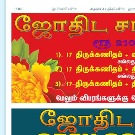
HOME
ஜாமக்கோள் பார்க்க
திருமண பொருத்தம் பார்க்க
ஜாதக