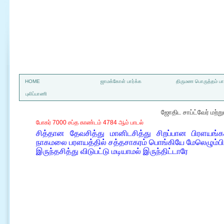
a
HOME
ஜாமக்கோள் பார்க்க
திருமண பொருத்தம் பார
புலிப்பாணி
ஜோதிட சாப்ட்வேர் மற்
போகர் 7000 சப்த காண்டம் 4784 ஆம் பாடல்
சித்தான தேவசித்து மானிடசித்து சிறப்பான பிரளயங்
நாகமலை பரளயத்தில் சத்தசாகரம் பொங்கியே மேலெழும்பி
இருந்தசித்து விடுபட்டு மடியாமல் இருந்திட்டாரே