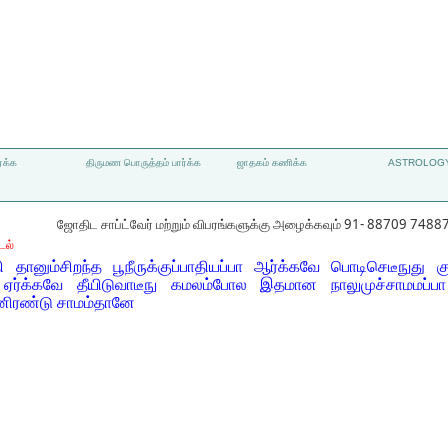
்க்க
திருமண பொருத்தம் பார்க்க
ஜாதகம் கணிக்க
ASTROLOGY
ஜோதிட சாப்ட்வேர் மற்றும் விபரங்களுக்கு அழைக்கவும் 91- 88709 7488
டல்
ானும்சிறந்த பூநீருக்குப்பாதியப்பா ஆர்க்கவே பொடிசெடீநுது கு
ஏர்க்கவே தீயிடுவாடீநு கமலம்போல இதமான நாலுமுச்சாமமப்பா 
பனிரண்டு சாமம்தானே