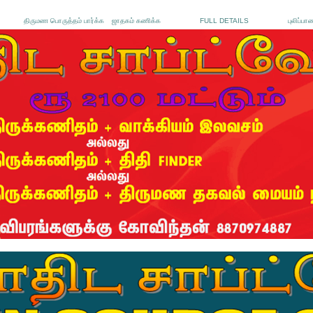
திருமண பொருத்தம் பார்க்க
ஜாதகம் கணிக்க
FULL DETAILS
புலிப்பா