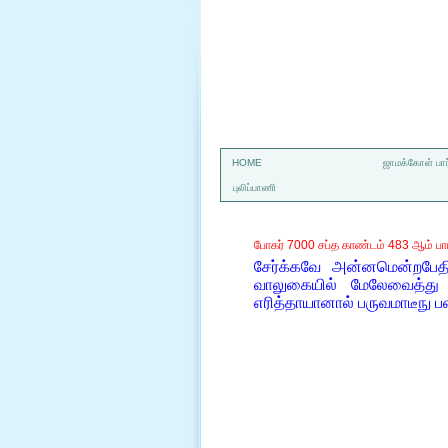
a
HOME
ஜாமக்கோள் பார
புலிப்பாணி
போகர் 7000 சப்த காண்டம் 483 ஆம் பா
சேர்க்கவே அன்னமென்றபேதி த
வாலுகையில் மேலேவைத்து 
எரித்தாயானால் பருவமாடீநு 