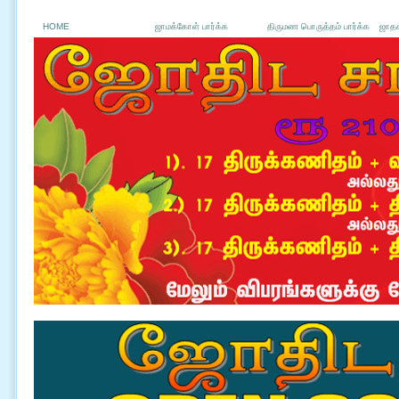
HOME
ஜாமக்கோள் பார்க்க
திருமண பொருத்தம் பார்க்க
ஜாதக