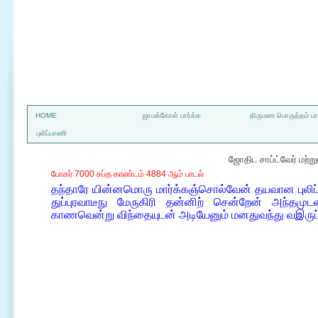
a
HOME
ஜாமக்கோள் பார்க்க
திருமண பொருத்தம் பார
புலிப்பாணி
ஜோதிட சாப்ட்வேர் மற்
போகர் 7000 சப்த காண்டம் 4884 ஆம் பாடல்
தந்தாரே யின்னமொரு மார்க்கஞ்சொல்வேன் தயவான புல
துப்புரவாடீநு மேருகிரி தன்னிற் சென்றேன் அந்தம
காணவென்று விந்தையுடன் அடியேனும் மனதுவந்து வஇர