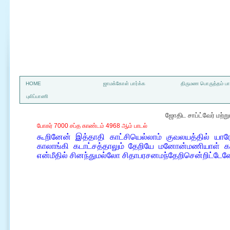
a
HOME
ஜாமக்கோள் பார்க்க
திருமண பொருத்தம் பார
புலிப்பாணி
ஜோதிட சாப்ட்வேர் மற்
போகர் 7000 சப்த காண்டம் 4968 ஆம் பாடல்
கூறினேன் இத்தாதி காட்சியெல்லாம் குவலயத்தில் யா
காலாங்கி கடாட்சத்தாலும் தேறியே மனோன்மணியாள் கடா
என்மீதில் சினந்துமல்லோ சிதாபரசனமந்தேறிசென்றிட்டே