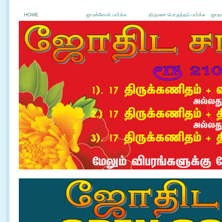
HOME
ஜாமக்கோள் பார்க்க
திருமண பொருத்தம் பார்க்க
ஜாதக