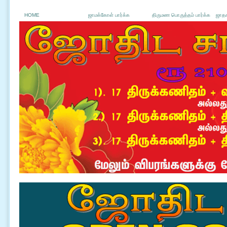
HOME
ஜாமக்கோள் பார்க்க
திருமண பொருத்தம் பார்க்க
ஜாதக