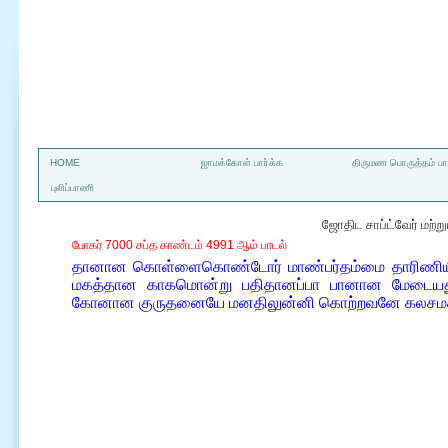
a
HOME
ஜாமக்கோள் பார்க்க
திருமண பொருத்தம் பார
புலிப்பாணி
ஜோதிட சாப்ட்வேர் மற்
போகர் 7000 சப்த காண்டம் 4991 ஆம் பாடல்
தானான கொள்ளைகொண்டோர் மாண்பர்தம்மை தாரிணியில் ப
மகத்தான காகமொன்று பதிதானப்பா பானான மேடையது
கோனான குருதனையே மனதிலுன்னி கொற்றவனே கலசமதி