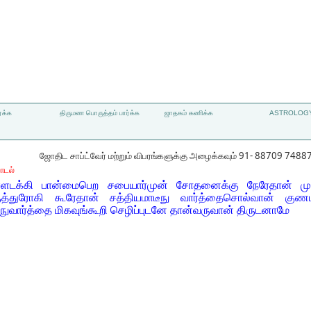
்க்க
திருமண பொருத்தம் பார்க்க
ஜாதகம் கணிக்க
ASTROLOGY
ஜோதிட சாப்ட்வேர் மற்றும் விபரங்களுக்கு அழைக்கவும் 91- 88709 7488
ாடல்
்ளடக்கி பான்மைபெற சபையார்முன் சோதனைக்கு நேரேதான் முன்
்துரோகி கூரேதான் சத்தியமாடீநு வார்த்தைசொல்வான் குணம
நுவார்த்தை மிகவுங்கூறி செழிப்புடனே தான்வருவான் திருடனாமே