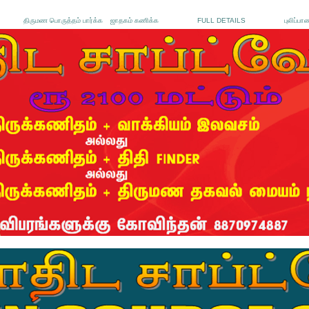
திருமண பொருத்தம் பார்க்க
ஜாதகம் கணிக்க
FULL DETAILS
புலிப்பா