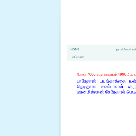
a
HOME
ஜாமக்கோள் பார
புலிப்பாணி
போகர் 7000 சப்த காண்டம் 4996 ஆம் ப
பாரேதான் பயங்கரத்தை யுள
நெடிதான சண்டாளன் குருத
மானமில்லான் சேரேதான் மெடீ