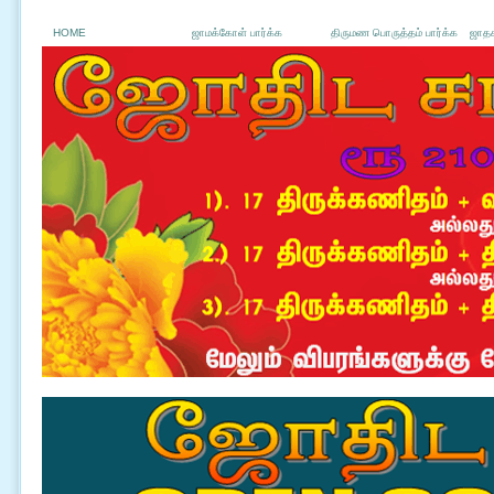
HOME
ஜாமக்கோள் பார்க்க
திருமண பொருத்தம் பார்க்க
ஜாதக