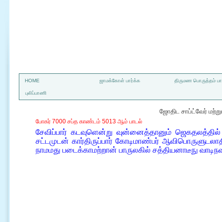
a
HOME
ஜாமக்கோள் பார்க்க
திருமண பொருத்தம் பார
புலிப்பாணி
ஜோதிட சாப்ட்வேர் மற்
போகர் 7000 சப்த காண்டம் 5013 ஆம் பாடல்
சேவிப்பார் கடவுளென்று வுன்னைத்தானும் ஜெகதலத்தில
சட்டமுடன் கார்திருப்பார் கோடிமாண்பர் ஆவிபொருளுடலா
நாமமது படைக்காமற்றான் பாருலகில் சத்தியனாடீநு வாடி