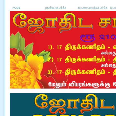
HOME
ஜாமக்கோள் பார்க்க
திருமண பொருத்தம் பார்க்க
ஜாதக