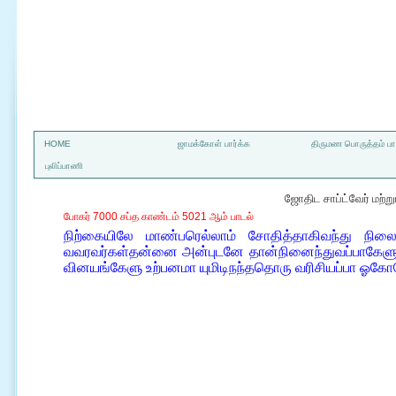
a
HOME
ஜாமக்கோள் பார்க்க
திருமண பொருத்தம் பார
புலிப்பாணி
ஜோதிட சாப்ட்வேர் மற்
போகர் 7000 சப்த காண்டம் 5021 ஆம் பாடல்
நிற்கையிலே மாண்பரெல்லாம் சோதித்தாகிவந்து நி
வவரவர்கள்தன்னை அன்புடனே தான்நினைந்துவப்பாகேளு 
வினயங்கேளு உற்பனமா யுமிடிநந்ததொரு வரிசியப்பா ஓகோக