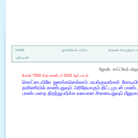
a
HOME
ஜாமக்கோள் பார்க்க
திருமண பொருத்தம் பார
புலிப்பாணி
ஜோதிட சாப்ட்வேர் மற்
போகர் 7000 சப்த காண்டம் 5035 ஆம் பாடல்
கொட்டையிலே ஜனங்களெல்லாம் மயங்குவார்கள் கோடியில
தாரிணியில் காண்பதுவும் அரிதேயாகும் திட்டமுடன் பாண்
பாண்டமதை திறந்துபார்க்க வளமான சினையதுவும் மீனுமா