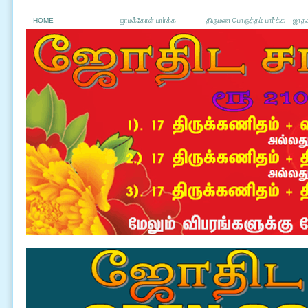
HOME
ஜாமக்கோள் பார்க்க
திருமண பொருத்தம் பார்க்க
ஜாதக