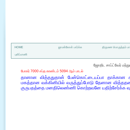
a
HOME
ஜாமக்கோள் பார்க்க
திருமண பொருத்தம் பார
புலிப்பாணி
ஜோதிட சாப்ட்வேர் மற்
போகர் 7000 சப்த காண்டம் 5094 ஆம் பாடல்
தானான வித்ததுதான் பேன்கொட்டையப்பா தாக்கான ச
மகத்தான வக்கினியில் வருத்துப்போடு தேனான வித்த
குருபதத்தை மனதிலெண்ணி கொற்றவனே யதிற்சேர்க்க 