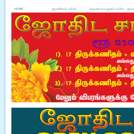
HOME
ஜாமக்கோள் பார்க்க
திருமண பொருத்தம் பார்க்க
ஜாதக