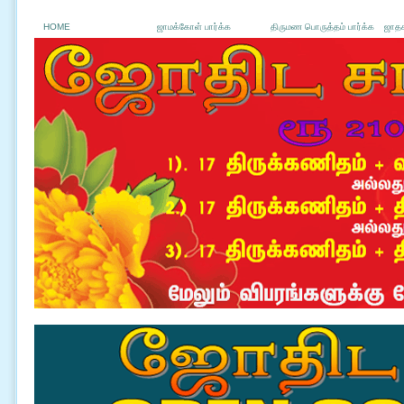
HOME
ஜாமக்கோள் பார்க்க
திருமண பொருத்தம் பார்க்க
ஜாதக