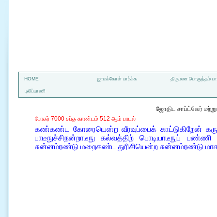
a
HOME
ஜாமக்கோள் பார்க்க
திருமண பொருத்தம் பார
புலிப்பாணி
ஜோதிட சாப்ட்வேர் மற்
போகர் 7000 சப்த காண்டம் 512 ஆம் பாடல்
கண்கண்ட கோரையென்ற வீரவுப்பைக் காட்டுகிறேன் கரு
பாடீநுச்சிநன்றாடீநு கல்வத்திற் பொடியாடீநுப் பண்ண
சுன்னம்ரண்டு மறைகண்ட துரிசியென்ற சுன்னம்ரண்டு மாசற்