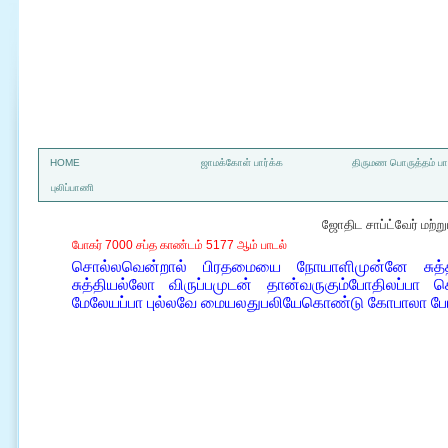
a
HOME
ஜாமக்கோள் பார்க்க
திருமண பொருத்தம் பார
புலிப்பாணி
ஜோதிட சாப்ட்வேர் மற்
போகர் 7000 சப்த காண்டம் 5177 ஆம் பாடல்
சொல்லவென்றால் பிரதமையை நோயாளிமுன்னே சுத்த
சுத்தியல்லோ விருப்பமுடன் தான்வருகும்போதிலப்
மேலேயப்பா புல்லவே மையலதுபலியேகொண்டு கோபாலா போ