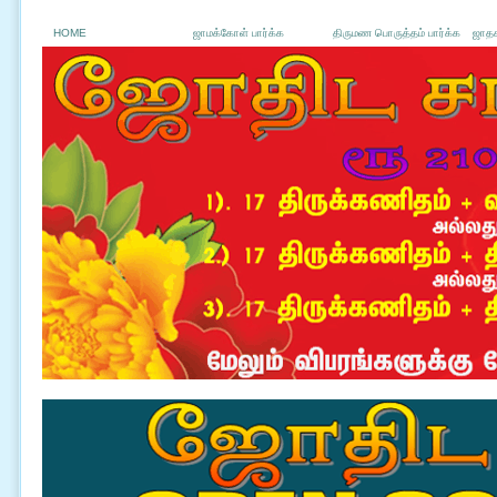
HOME
ஜாமக்கோள் பார்க்க
திருமண பொருத்தம் பார்க்க
ஜாதக