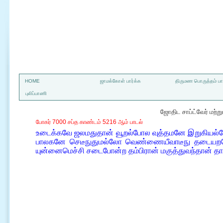
a
HOME
ஜாமக்கோள் பார்க்க
திருமண பொருத்தம் பார
புலிப்பாணி
ஜோதிட சாப்ட்வேர் மற்
போகர் 7000 சப்த காண்டம் 5216 ஆம் பாடல்
உடைக்கவே ஜலமதுதான் வூறல்போல வுத்தமனே இறுகியல
பாலகனே செடீநுதுமல்லோ வெண்ணையீவாடீநு தடையறவே
யுன்னைமெச்சி சடைபோன்ற தம்பிரான் மகுத்துவந்தான் த