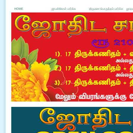
HOME
ஜாமக்கோள் பார்க்க
திருமண பொருத்தம் பார்க்க
ஜாதக