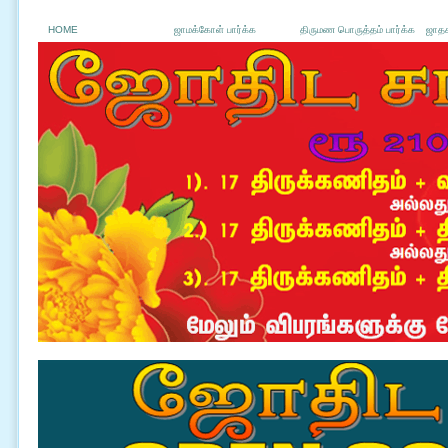
HOME
ஜாமக்கோள் பார்க்க
திருமண பொருத்தம் பார்க்க
ஜாதக