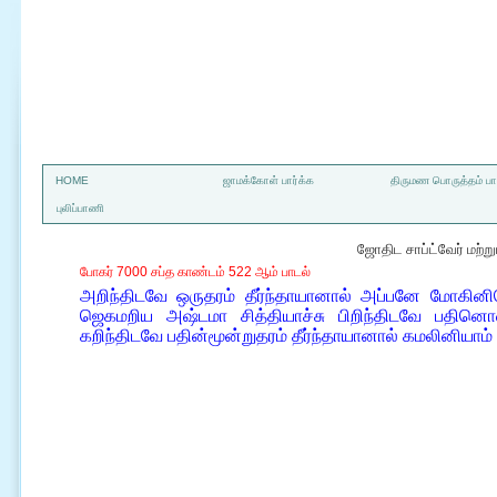
a
HOME
ஜாமக்கோள் பார்க்க
திருமண பொருத்தம் பார
புலிப்பாணி
ஜோதிட சாப்ட்வேர் மற்
போகர் 7000 சப்த காண்டம் 522 ஆம் பாடல்
அறிந்திடவே ஒருதரம் தீர்ந்தாயானால் அப்பனே மோகினிய
ஜெகமறிய அஷ்டமா சித்தியாச்சு பிறிந்திடவே பதினொ
கறிந்திடவே பதின்மூன்றுதரம் தீர்ந்தாயானால் கமலினியா