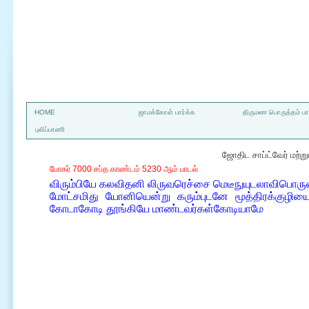
a
HOME
ஜாமக்கோள் பார்க்க
திருமண பொருத்தம் பார
புலிப்பாணி
ஜோதிட சாப்ட்வேர் மற்
போகர் 7000 சப்த காண்டம் 5230 ஆம் பாடல்
விரும்பியே கலவிதனி லிருவரெச்சை மெடீநுயுடலாவிபொருள் 
மோட்சமிது யோனியென்று கரும்புடனே மூத்திரக்குழியை
கோடாகோடி தூங்கியே மாண்டவர்கள்கோடியாமே