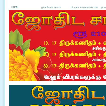
HOME
ஜாமக்கோள் பார்க்க
திருமண பொருத்தம் பார்க்க
ஜாதக