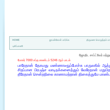
a
HOME
ஜாமக்கோள் பார்க்க
திருமண பொருத்தம் பார
புலிப்பாணி
ஜோதிட சாப்ட்வேர் மற்
போகர் 7000 சப்த காண்டம் 5246 ஆம் பாடல்
பாரேதான் தேகமது மண்ணாடீநுப்போச்சு பாருலகில் ஆத்
சிறப்பான பிரபஞ்ச வாடிநக்கனைத்தும் வேரேதான் மற
தீரேதான் சென்றநிலை காணாமற்றான் திகைத்துமே மாண்ப