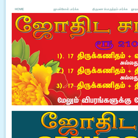
HOME
ஜாமக்கோள் பார்க்க
திருமண பொருத்தம் பார்க்க
ஜாதக