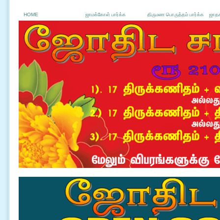
HOME
ஜாமக்கோள் பார்க்க
திருமண பொருத்தம் பார்க்க
ஜாதக