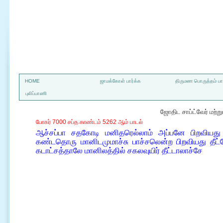
a
HOME
ஜாமக்கோள் பார்க்க
திருமண பொருத்தம் பார
புலிப்பாணி
ஜோதிட சாப்ட்வேர் மற்
போகர் 7000 சப்த காண்டம் 5262 ஆம் பாடல்
ஆச்சப்பா சதகோடி மனிதரெல்லாம் அப்பனே பிறவியது 
கண்டதொரு மானிடமுமாச்சு பாச்சலென்ற பிறவியது தீட்
கடாட்சத்தாலே மானிலத்தில் சகலவுயிர் தீட்டாலாச்சே