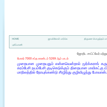
a
HOME
ஜாமக்கோள் பார்க்க
திருமண பொருத்தம் பார
புலிப்பாணி
ஜோதிட சாப்ட்வேர் மற்
போகர் 7000 சப்த காண்டம் 5269 ஆம் பாடல்
முறையான முறையதும் என்னவென்றால் மூர்க்கராங் கரும
கரம்பேசி நயம்பேசி குடிகெடுக்கும் திறையான பாவிகட்கு 
மாநிலத்தில் நோயுங்கண்டு சீரழிந்து குழிவிழுந்து போவான்