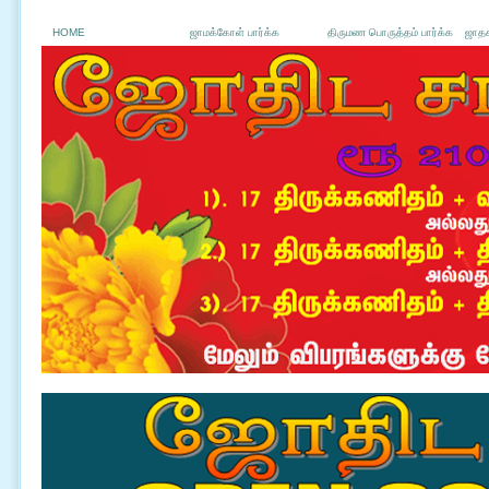
HOME
ஜாமக்கோள் பார்க்க
திருமண பொருத்தம் பார்க்க
ஜாதக