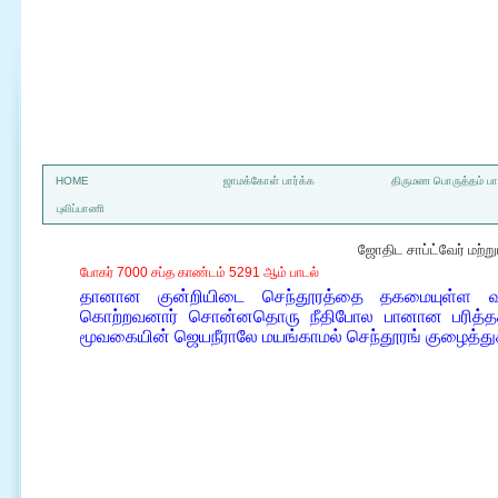
a
HOME
ஜாமக்கோள் பார்க்க
திருமண பொருத்தம் பார
புலிப்பாணி
ஜோதிட சாப்ட்வேர் மற்
போகர் 7000 சப்த காண்டம் 5291 ஆம் பாடல்
தானான குன்றியிடை செந்தூரத்தை தகமையுள்ள வா
கொற்றவனார் சொன்னதொரு நீதிபோல பானான பரித்தகடு 
மூவகையின் ஜெயநீராலே மயங்காமல் செந்தூரங் குழைத்த