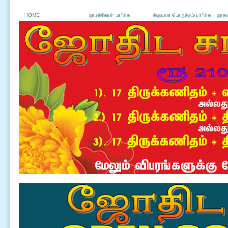
HOME
ஜாமக்கோள் பார்க்க
திருமண பொருத்தம் பார்க்க
ஜாதக