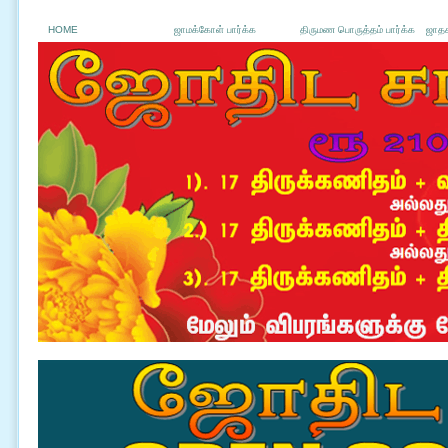
HOME
ஜாமக்கோள் பார்க்க
திருமண பொருத்தம் பார்க்க
ஜாதக