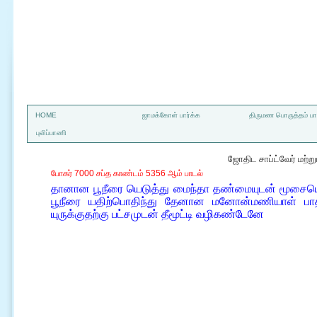
a
HOME
ஜாமக்கோள் பார்க்க
திருமண பொருத்தம் பார
புலிப்பாணி
ஜோதிட சாப்ட்வேர் மற்
போகர் 7000 சப்த காண்டம் 5356 ஆம் பாடல்
தானான பூநீரை யெடுத்து மைந்தா தண்மையுடன் மூசைய
பூநீரை யதிற்பொதிந்து தேனான மனோன்மணியாள் பாதம
யுருக்குதற்கு பட்சமுடன் தீமூட்டி வழிகண்டேனே