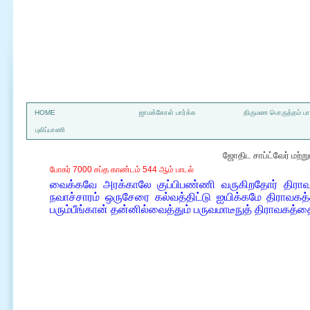
a
HOME
ஜாமக்கோள் பார்க்க
திருமண பொருத்தம் பார
புலிப்பாணி
ஜோதிட சாப்ட்வேர் மற்
போகர் 7000 சப்த காண்டம் 544 ஆம் பாடல்
வைக்கவே அரக்காலே குப்பிபண்ணி வருகிறதோர் திர
நவாச்சாரம் ஒருசேரை கல்வத்திட்டு ஐயிக்கமே திராவகத
பரும்பீங்கான் தன்னில்வைத்தும் பருவமாடீநுத் திராவகத்த