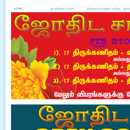
HOME
ஜாமக்கோள் பார்க்க
திருமண பொருத்தம் பார்க்க
ஜாதக