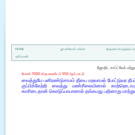
a
HOME
ஜாமக்கோள் பார்க்க
திருமண பொருத்தம் பார
புலிப்பாணி
ஜோதிட சாப்ட்வேர் மற்
போகர் 7000 சப்த காண்டம் 550 ஆம் பாடல்
வைத்துமே பனிரண்டுசாமம் தீயை மறவாமல் போட்டுவர த
குப்பிக்கேற்றி வைத்து மண்சீலையினால் காற்றொடா
காசிடைதான் கொடுப்பாயானால் தங்கமது பதினாறு மாற்ற