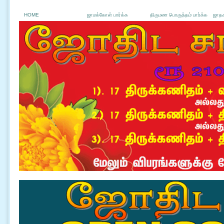
HOME
ஜாமக்கோள் பார்க்க
திருமண பொருத்தம் பார்க்க
ஜாதக