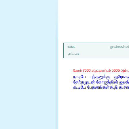
a
HOME
ஜாமக்கோள் பார
புலிப்பாணி
போகர் 7000 சப்த காண்டம் 5505 ஆம் ப
நாடியே யுந்தனுக்கு துரோ
தேற்றமுடன் கோஜத்தின் ஜல
கூடியே பேதனங்கள்கூறி கூசாம