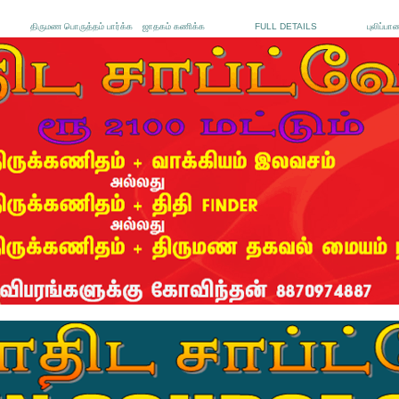
திருமண பொருத்தம் பார்க்க
ஜாதகம் கணிக்க
FULL DETAILS
புலிப்பா