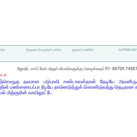
்க்க
திருமண பொருத்தம் பார்க்க
ஜாதகம் கணிக்க
ASTROLOGY
ஜோதிட சாப்ட்வேர் மற்றும் விபரங்களுக்கு அழைக்கவும் 91- 88709 7488
ாடல்
கஞ்செடீநுத நலமான படுபாவி சண்டாளன்தான் தேடியே அவனிருக்
த்தின் மண்ணையப்பா நீடியே தானெடுத்துக் கொண்டுவந்து நெடிதா
ல் மீஞ்சூரின் வாயிலூட்டே