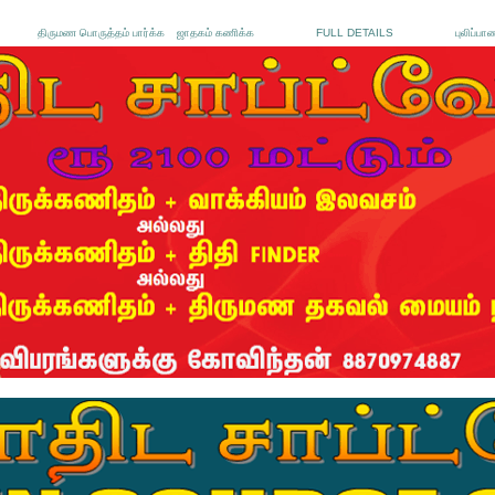
திருமண பொருத்தம் பார்க்க
ஜாதகம் கணிக்க
FULL DETAILS
புலிப்பா