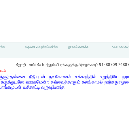
்க்க
திருமண பொருத்தம் பார்க்க
ஜாதகம் கணிக்க
ASTROLOGY
ஜோதிட சாப்ட்வேர் மற்றும் விபரங்களுக்கு அழைக்கவும் 91- 88709 7488
ாடல்
ீஞ்சூர்தன்னை நீதியுடன் நவகோணச் சக்கரத்தில் உறுத்தியே தரா
ி கருத்துடனே வராகமென்ற சவ்வைத்தானும் கலங்காமல் நாற்சதுரமூல
ங்கமுடன் வசிநாட்டி வுருவுமோதே