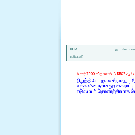
a
HOME
ஜாமக்கோள் பார
புலிப்பாணி
போகர் 7000 சப்த காண்டம் 5507 ஆம் ப
நிறுத்தியே தலைகீழாடீநு ம
வுத்தமனே நாற்சதுரமாகநாட்ட
நடுமையந் தொளாந்திரமாக பொ