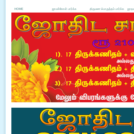
HOME
ஜாமக்கோள் பார்க்க
திருமண பொருத்தம் பார்க்க
ஜாதக