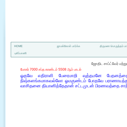
a
HOME
ஜாமக்கோள் பார்க்க
திருமண பொருத்தம் பார
புலிப்பாணி
ஜோதிட சாப்ட்வேர் மற்
போகர் 7000 சப்த காண்டம் 5508 ஆம் பாடல்
ஓதவே எதிராளி பேரைமாறி வுத்தமனே பேதனத்தை 
நிஷ்களங்கமாகவல்லோ ஓமகுண்டம் போதவே பராணாயந்தன்
வாசிதனை தியானித்தேதான் சட்டமுடன் பிரணவத்தை சாற்