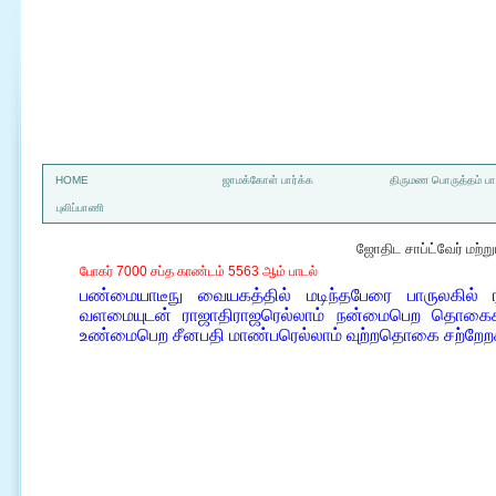
a
HOME
ஜாமக்கோள் பார்க்க
திருமண பொருத்தம் பார
புலிப்பாணி
ஜோதிட சாப்ட்வேர் மற்
போகர் 7000 சப்த காண்டம் 5563 ஆம் பாடல்
பண்மையாடீநு வையகத்தில் மடிந்தபேரை பாருலகில் ரா
வளமையுடன் ராஜாதிராஜரெல்லாம் நன்மைபெற தொகைகணக
உண்மைபெற சீனபதி மாண்பரெல்லாம் வுற்றதொகை சற்றேறக