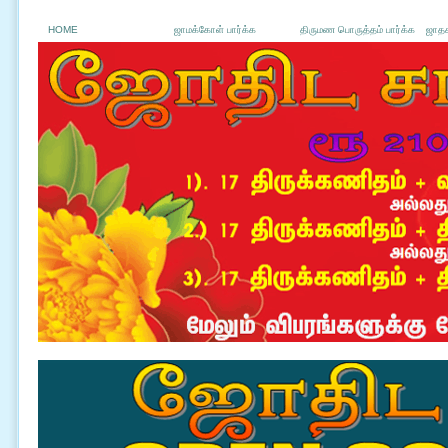
HOME
ஜாமக்கோள் பார்க்க
திருமண பொருத்தம் பார்க்க
ஜாதக