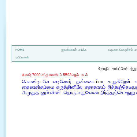
a
HOME
ஜாமக்கோள் பார்க்க
திருமண பொருத்தம் பார
புலிப்பாணி
ஜோதிட சாப்ட்வேர் மற்
போகர் 7000 சப்த காண்டம் 5598 ஆம் பாடல்
கொண்டிடவே வடிவேலர் தன்னையப்பா கூறுகிறேன் வ
கைலாசர்தம்மை கருத்தினிலே சதாகாலம் நித்தஞ்செடீந
அமுதுதானும் விண்டதொரு வறுகோண நிர்த்தஞ்செடீநுது 