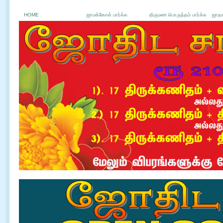
HOME
ஜாமக்கோள் பார்க்க
திருமண பொருத்தம் பார்க்க
ஜாதக