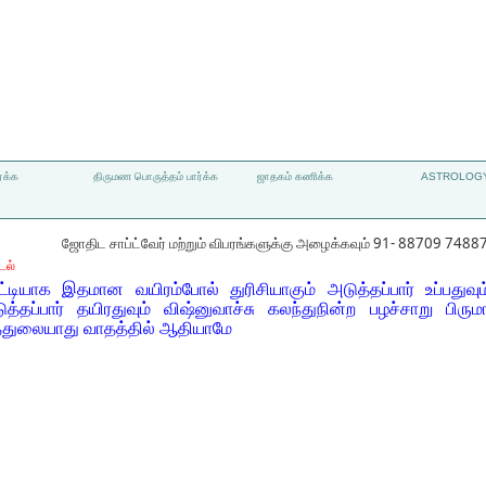
்க்க
திருமண பொருத்தம் பார்க்க
ஜாதகம் கணிக்க
ASTROLOGY
ஜோதிட சாப்ட்வேர் மற்றும் விபரங்களுக்கு அழைக்கவும் 91- 88709 7488
டல்
கட்டியாக இதமான வயிரம்போல் துரிசியாகும் அடுத்தப்பார் உப்பதுவு
ுத்தப்பார் தயிரதுவும் விஷ்னுவாச்சு கலந்துநின்ற பழச்சாறு பிருமா
ைதுலையாது வாதத்தில் ஆதியாமே