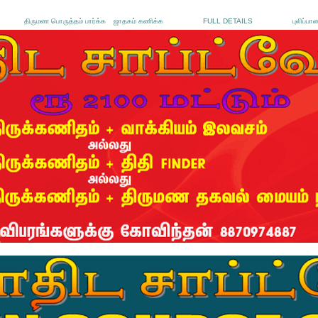
திருமண பொருத்தம் பார்க்க
ஜாதகம் கணிக்க
FULL DETAILS
புலிப்பா