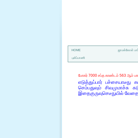
a
HOME
ஜாமக்கோள் பார
புலிப்பாணி
போகர் 7000 சப்த காண்டம் 563 ஆம் பா
எடுத்துப்பார் பச்சையாடீநு 
செம்பதுவும் சிவமுமாச்சு கட
இதைகுருவுசெடீநுயில் வேத