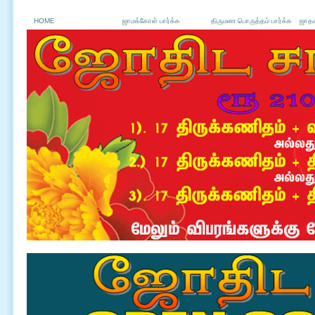
HOME
ஜாமக்கோள் பார்க்க
திருமண பொருத்தம் பார்க்க
ஜாதக