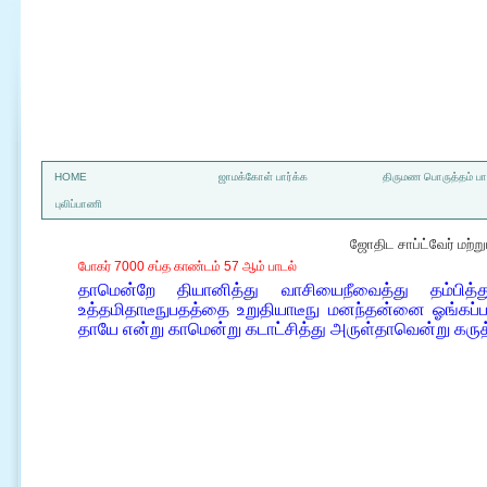
a
HOME
ஜாமக்கோள் பார்க்க
திருமண பொருத்தம் பார
புலிப்பாணி
ஜோதிட சாப்ட்வேர் மற்
போகர் 7000 சப்த காண்டம் 57 ஆம் பாடல்
தாமென்றே தியானித்து வாசியைநீவைத்து தம்பித
உத்தமிதாடீநுபதத்தை உறுதியாடீநு மனந்தன்னை ஓங்கப
தாயே என்று காமென்று கடாட்சித்து அருள்தாவென்று 