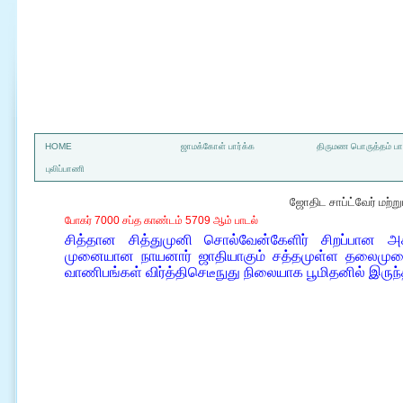
a
HOME
ஜாமக்கோள் பார்க்க
திருமண பொருத்தம் பார
புலிப்பாணி
ஜோதிட சாப்ட்வேர் மற்
போகர் 7000 சப்த காண்டம் 5709 ஆம் பாடல்
சித்தான சித்துமுனி சொல்வேன்கேளிர் சிறப்பான அக
முனையான நாயனார் ஜாதியாகும் சத்தமுள்ள தலைமுறைகள
வாணிபங்கள் விர்த்திசெடீநுது நிலையாக பூமிதனில் இருந