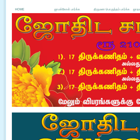
HOME
ஜாமக்கோள் பார்க்க
திருமண பொருத்தம் பார்க்க
ஜாதக