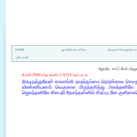
a
HOME
ஜாமக்கோள் பார்க்க
திருமண பொருத்தம் பார
புலிப்பாணி
ஜோதிட சாப்ட்வேர் மற்
போகர் 7000 சப்த காண்டம் 5723 ஆம் பாடல்
நிகடிநத்துவேன் காலாங்கி நாதர்தம்மை நெடுங்கால செடீந
விண்ணியனார் வெகுகால மிருந்தசித்து அகந்தனிலே மூ
ஜெகந்தனிலே சீனபதி தேசந்தன்னில் சிறப்புடனே குளி