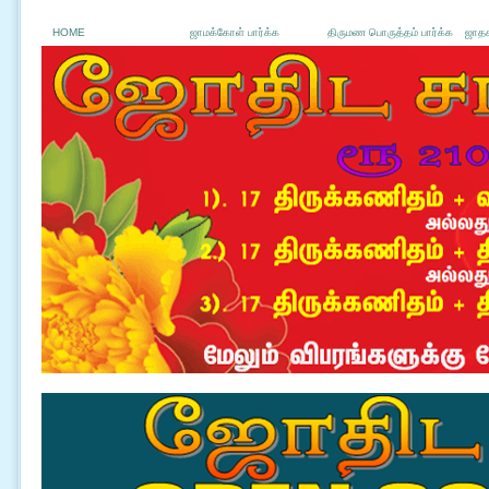
HOME
ஜாமக்கோள் பார்க்க
திருமண பொருத்தம் பார்க்க
ஜாதக